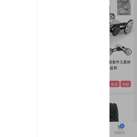
太阳能四驱攀爬车 太空车模DIY套
四驱动力攀爬车DIY组装套件儿童拼
件 四轮驱动模型 科教拼装车
装车自装四轮驱动模型益智
模型DIY 拼装玩具
模型DIY 拼装玩具
48
38
热卖
包邮
热卖
包邮
¥
¥
头页
«
1
»
尾页
0
首页
商城
周边
购物车