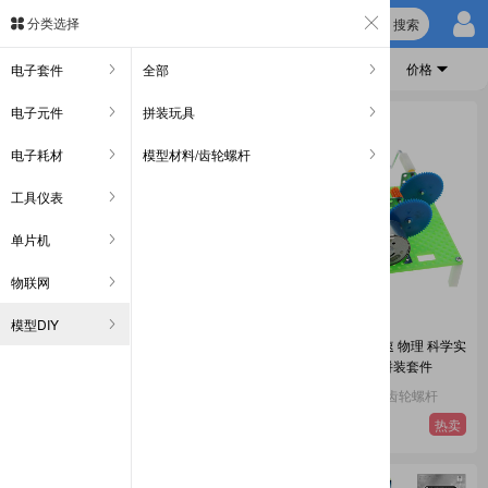
搜索
分类选择
分类
新品
人气
价格
电子套件
全部
电子元件
拼装玩具
电子耗材
模型材料/齿轮螺杆
工具仪表
单片机
物联网
模型DIY
加速轮发电机 皮带轮组合小发明 科
手摇式发电机 二级加速 物理 科学实
学实验模型材料 DIY拼装 套装
验 模型材料散件 DIY拼装套件
模型DIY 拼装玩具
模型DIY 模型材料/齿轮螺杆
10.9
9.9
热卖
热卖
¥
¥