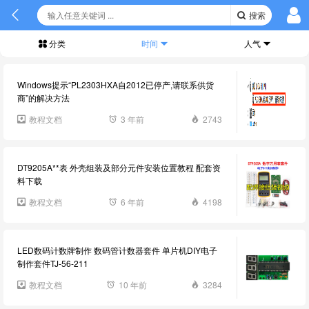
搜索
分类
时间
人气
Windows提示“PL2303HXA自2012已停产,请联系供货
商”的解决方法
教程文档
3 年前
2743
DT9205A**表 外壳组装及部分元件安装位置教程 配套资
料下载
教程文档
6 年前
4198
LED数码计数牌制作 数码管计数器套件 单片机DIY电子
制作套件TJ-56-211
教程文档
10 年前
3284