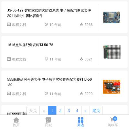
JS-56-129 智能家居防火防盗系统 电子装配与调试套件
2011湖北中职比赛套件
教程文档
10 年前
3268
1616点阵屏配套资料TJ-56-78
教程文档
11 年前
3621
555触摸延时开关套件 电子教学实验套件配套资料TJ-56
-80
教程文档
11 年前
3229
头页
«
1
2
3
4
»
尾页
NE555雨滴声模拟电路套件配套资料TJ-56-81
0
首页
商城
周边
购物车
教程文档
11 年前
3459