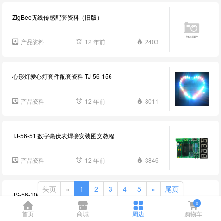
ZigBee无线传感配套资料（旧版）
产品资料
12 年前
2403
心形灯爱心灯套件配套资料 TJ-56-156
产品资料
12 年前
8011
TJ-56-51 数字毫伏表焊接安装图文教程
产品资料
12 年前
3846
头页
«
1
2
3
4
5
»
尾页
JS-56-104B 光控流水灯套件故障检修板配套资料
0
首页
商城
周边
购物车
产品资料
12 年前
11570