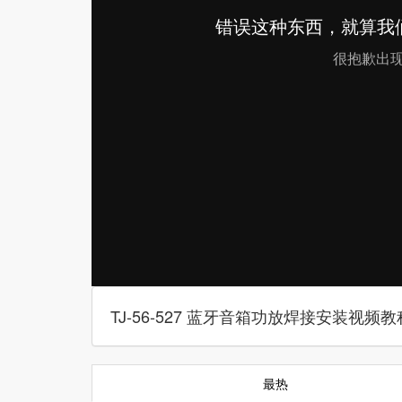
TJ-56-527 蓝牙音箱功放焊接安装视频教
最热