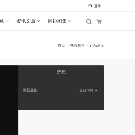
登录
载
资讯文章
周边图集
首页
视频教学
产品演示
选集
更新至
集
节目信息
...