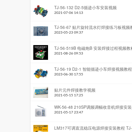
TJ-56-132 D2-5循迹小车安装视频
2021-07-06 14:13
TJ-56-67 贴片旋转流水灯焊接练习板视频
2023-05-23 09:37
TJ-56-519B 电磁炮B 安装焊接过程视频教
2021-08-26 09:53
TJ-56-19 D2-1 智能循迹小车焊接视频教程
2023-06-30 17:55
贴片元件焊接教学视频
2021-05-15 17:25
WK-56-48 210SP调频调幅收音机焊接安
2021-05-17 23:47
LM317可调直流稳压电源焊接安装教程 TJ-5