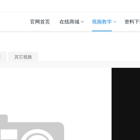
官网首页
在线商城
视频教学
资料下
程
其它视频