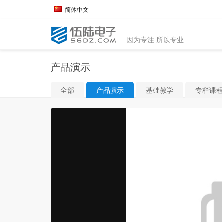
简体中文
因为专注 所以专业
产品演示
全部
产品演示
基础教学
专栏课