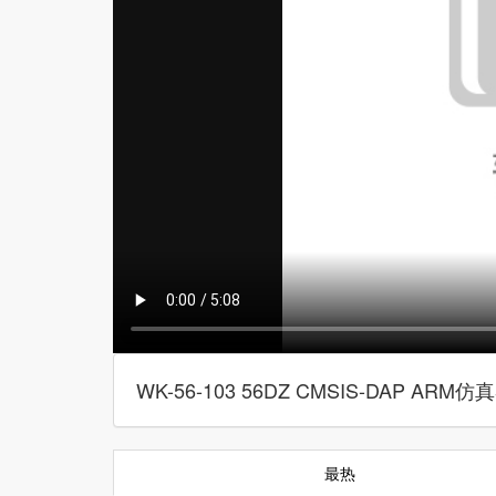
WK-56-103 56DZ CMSIS-DAP A
最热