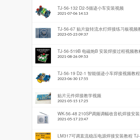
TJ-56-132 D2-5循迹小车安装视频
2021-07-06 14:13
TJ-56-67 贴片旋转流水灯焊接练习板视频
2023-05-23 09:37
TJ-56-519B 电磁炮B 安装焊接过程视频教
2021-08-26 09:53
TJ-56-19 D2-1 智能循迹小车焊接视频教程
2023-06-30 17:55
贴片元件焊接教学视频
2021-05-15 17:25
WK-56-48 210SP调频调幅收音机焊接安
2021-05-17 23:47
LM317可调直流稳压电源焊接安装教程 TJ-5