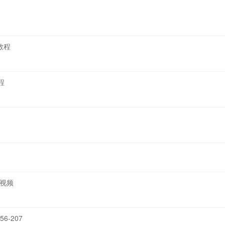
教程
程
装视频
6-207