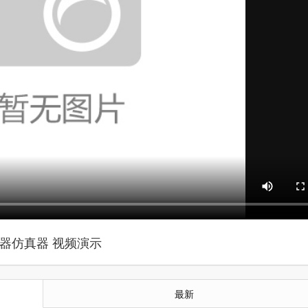
RM仿真器仿真器 视频演示
最新