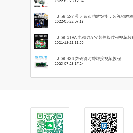
2022-05-20 17:04
TJ-56-527 蓝牙音箱功放焊接安装视频教
2022-05-22 09:19
TJ-56-519A 电磁炮A 安装焊接过程视频教
2021-12-21 11:33
TJ-56-428 数码管时钟焊接视频教程
2023-07-23 17:24