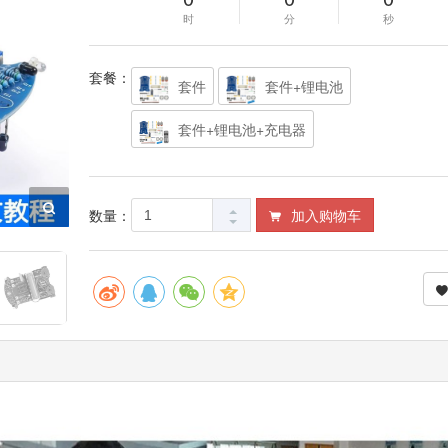
时
分
秒
套餐：
套件
套件+锂电池
套件+锂电池+充电器
数量：
加入购物车