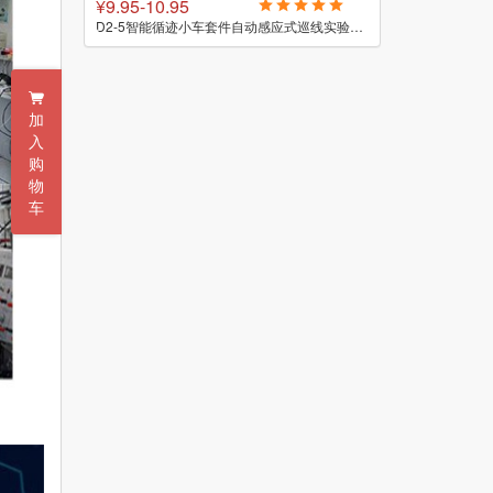
¥7.85-8.85
¥100
D2-5智能循迹小车套件自动感应式巡线实验教学小制作焊接DIY散件
D2-1智能循迹小车套件巡线寻迹科技焊接组装实训电子制作DIY散件
加
入
购
物
车