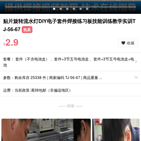
贴片旋转流水灯DIY电子套件焊接练习板技能训练教学实训T
J-56-67
热卖
2.9
收藏
¥
套餐： 套件（不含电池盒） 、套件+3节五号电池盒 、套件+3节五号电池盒+电
池
参数：剩余库存 25338 件 | 商家编码 TJ-56-67 | 商品重量 ...
运费：当前政策 满38包邮（非偏远地区）
—— 详情 ——