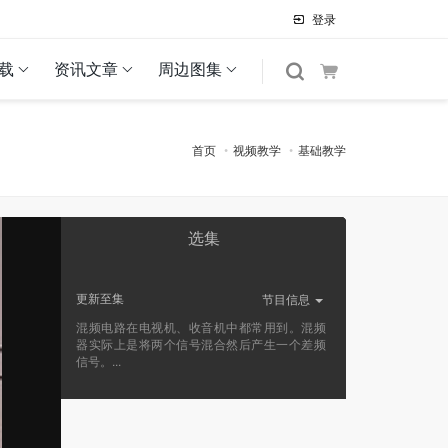
登录
载
资讯文章
周边图集
首页
视频教学
基础教学
选集
更新至
集
节目信息
混频电路在电视机、收音机中都常用到。混频
器实际上是将两个信号混合然后产生一个差频
信号。...