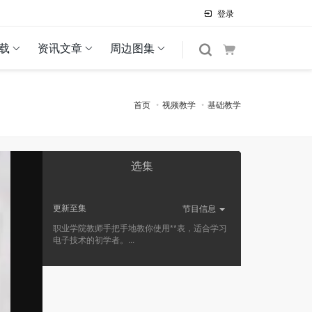
登录
载
资讯文章
周边图集
首页
视频教学
基础教学
选集
更新至
集
节目信息
职业学院教师手把手地教你使用**表，适合学习
电子技术的初学者。...