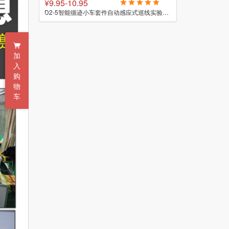
¥7.85-8.85
¥100
D2-5智能循迹小车套件自动感应式巡线实验教学小制作焊接DIY散件
D2-1智能循迹小车套件巡线寻迹科技焊接组装实训电子制作DIY散件
加
入
购
物
车