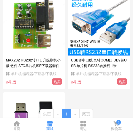
MAX232 RS232转TTL 升级刷机小
USB转串口线 九针COM口 DB9转U
板 散件 STC单片机ISP下载器套件
SB 单片机 RS232转换线 1米
单片机 编程器/下载器/下载线
单片机 编程器/下载器/下载线
4.5
4.5
热卖
热卖
¥
¥
头页
«
1
»
尾页
0
首页
商城
周边
购物车