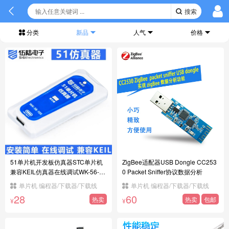
搜索
分类
新品
人气
价格
51单片机开发板仿真器STC单片机
ZigBee适配器USB Dongle CC253
兼容KEIL仿真器在线调试WK-56-10
0 Packet Sniffer协议数据分析
5
单片机 编程器/下载器/下载线
单片机 编程器/下载器/下载线
28
60
热卖
热卖
包邮
¥
¥