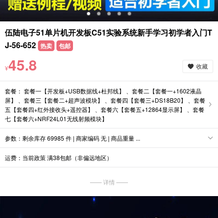
伍陆电子51单片机开发板C51实验系统新手学习初学者入门T
J-56-652
热卖
包邮
45.8
收藏
¥
套餐： 套餐一【开发板+USB数据线+杜邦线】 、套餐二【套餐一+1602液晶
屏】 、套餐三【套餐二+超声波模块】 、套餐四【套餐三+DS18B20】 、套餐
五【套餐四+红外接收头+遥控器】 、套餐六【套餐五+12864显示屏】 、套餐
七【套餐六+NRF24L01无线射频模块】
参数：剩余库存 69985 件 | 商家编码 无 | 商品重量 ...
运费：当前政策 满38包邮（非偏远地区）
—— 详情 ——