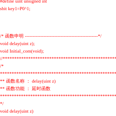
#define uint unsigned int
sbit key1=P0^1;
/* 函数申明 -----------------------------------------------*/
void delay(uint z);
void Initial_com(void);
//************************************************
/*
*************************************************
** 函数名称 ： delay(uint z)
** 函数功能 ： 延时函数
*************************************************
*/
void delay(uint z)