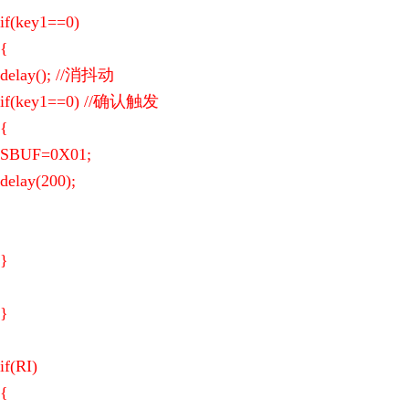
if(key1==0)
{
delay(); //消抖动
if(key1==0) //确认触发
{
SBUF=0X01;
delay(200);
}
}
if(RI)
{