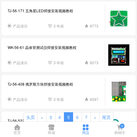
TJ-56-171 五角星LED焊接安装视频教程
产品演示
3 年前
8773
WK-56-61 晶体管测试仪焊接安装视频教程
产品演示
3 年前
8573
TJ-56-408 俄罗斯方块焊接安装视频教程
产品演示
3 年前
6097
头页
«
3
4
5
6
7
»
尾页
TJ-56-522 环形渐变流水灯套件焊接安装视频教程
0
首页
商城
周边
购物车
产品演示
3 年前
8696