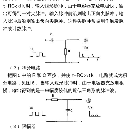
τ=RC<<t k 时，输入矩形脉冲，由于电容器充放电极快，输
出可得到一对尖脉冲。输入脉冲前沿则输出正向尖脉冲，输
入脉冲后沿则输出负向尖脉冲。这种尖脉冲常被用作触发脉
冲或计数脉冲。
（ 2 ）积分电路
把图 5 中的 R 和 C 互换，并使 τ=RC>>t k ，电路就成为积
分电路，见图 6 。当输入矩形脉冲时，由于电容器充放电很
慢，输出得到的是一串幅度较低的近似三角形的脉冲波。
（ 3 ）限幅器