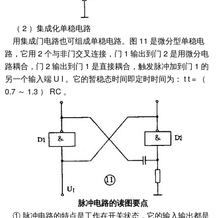
（ 2 ）集成化单稳电路
用集成门电路也可组成单稳电路。图 11 是微分型单稳电
路，它用 2 个与非门交叉连接，门 1 输出到门 2 是用微分电
路耦合，门 2 输出到门 1 是直接耦合，触发脉冲加到门 1 的
另一个输入端 U I 。它的暂稳态时间即定时时间为： t t = （
0.7 ～ 1.3 ） RC 。
脉冲电路的读图要点
① 脉冲电路的特点是工作在开关状态，它的输入输出都是