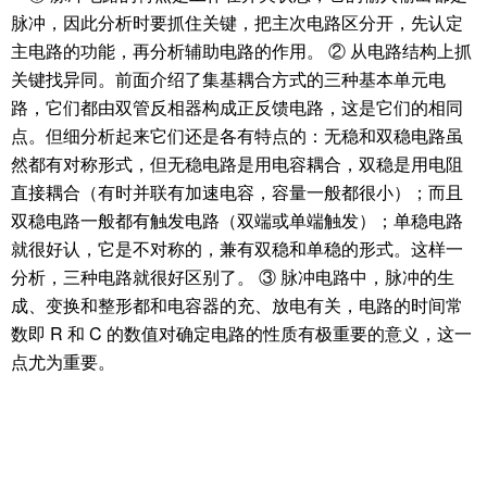
脉冲，因此分析时要抓住关键，把主次电路区分开，先认定
主电路的功能，再分析辅助电路的作用。 ② 从电路结构上抓
关键找异同。前面介绍了集基耦合方式的三种基本单元电
路，它们都由双管反相器构成正反馈电路，这是它们的相同
点。但细分析起来它们还是各有特点的：无稳和双稳电路虽
然都有对称形式，但无稳电路是用电容耦合，双稳是用电阻
直接耦合（有时并联有加速电容，容量一般都很小）；而且
双稳电路一般都有触发电路（双端或单端触发）；单稳电路
就很好认，它是不对称的，兼有双稳和单稳的形式。这样一
分析，三种电路就很好区别了。 ③ 脉冲电路中，脉冲的生
成、变换和整形都和电容器的充、放电有关，电路的时间常
数即 R 和 C 的数值对确定电路的性质有极重要的意义，这一
点尤为重要。