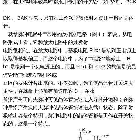
来，在工作频率较高时都采用专用的开关管，如 2AK 、 2CK
、
DK 、 3AK 型管，只有在工作频率较低时才使用一般的晶体
管。
就拿脉冲电路中**常用的反相器电路（图 1 ）来说，从电
路形式上看，它和放大电路中的共发射
电路很相似。在放大电路中，基极电阻 R b2 是接到正电源上
以取得基极偏压；而这个电路中，为了**电路**地截止， R
b2 是接到一个负电源上的，而且 R b1 和 R b2 的数值是按晶
体管能**地进入饱和区或
止区的要求计算出来的。不仅如此，为了使晶体管开关速度
更快，在基极上还加有加速电容 C ，在脉
前沿产生正向尖脉冲可使晶体管快速进入导通并饱和；在脉
冲后沿产生负向尖脉冲使晶体管快速进入截止状态。除了射
极输出器是个特例，脉冲电路中的晶体管都是工作在开关状
态的，这是一个特点。