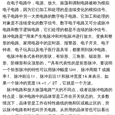
在电子电路中，电源、放大、振荡和调制电路被称为模拟
电子电路，因为它们加工和处理的是连续变化的模拟信号。
电子电路中另一大类电路的数字电子电路。它加工和处理的
对象是不连续变化的数字信号。数字电子电路又可分成脉冲
电路和数字逻辑电路，它们处理的都是不连续的脉冲信号。
脉冲电路是**用来产生电脉冲和对电脉冲进行放大、变换和整
形的电路。家用电器中的定时器、报警器、电子开关、电子
钟表、电子玩具以及电子医疗器具等，都要用到脉冲电路。
电脉冲有各式各样的形状，有矩形、三角形、锯齿形、钟
形、阶梯形和尖顶形的，**具有代表性的是矩形脉冲。要说明
一个矩形脉冲的特性可以用脉冲幅度 Um 、脉冲周期 T 或频
率 f 、脉冲前沿 t r 、脉冲后沿 t f 和脉冲宽度 t k 来表示。如
果一个脉冲的宽度 t k =1 ／ 2T ，它就是一个方波。
脉冲电路和放大振荡电路**大的不同点，或者说脉冲电路的
特点是：脉冲电路中的晶体管是工作在开关状态的。大多数
情况下，晶体管是工作在特性曲线的饱和区或截止区的，所
以脉冲电路有时也叫开关电路。从所用的晶体管也可以看出