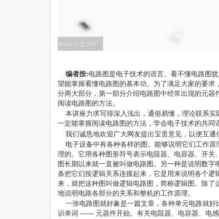
编者按:
电路图是电子技术的语言。看不懂电路图犹
望能掌握看懂电路图的基本功。为了满足大家的要求
分两大部分，第一部分介绍电路图中经常出现的元器
阅读电路图的方法。
本讲座力求写得深入浅出，通俗易懂，理论联系实际
一定能掌握阅读电路图的方法，学会电子技术的共同
我们诚恳地欢迎广大网友提出宝贵意见，以便互通
电子设备中有各种各样的图。能够说明它们工作原理
理的。它用各种图形符号表示电阻器、电容器、开关
图长期以来就一直被叫做电路图。另一种是说明数字
条把它们按逻辑关系连接起来，它是用来说明各个逻
来，就把这种图叫做逻辑电路图，简称逻辑图。除了
地说明电路各部分的关系和整机的工作原理。
一张电路图就好象是一篇文章，各种单元电路就好比
识单词 —— 元器件开始。有关电阻器、电容器、电