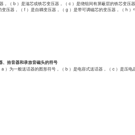
器，（ b ）是滋芯或铁芯变压器，（ c ）是绕组间有屏蔽层的铁芯变压
变压器，（ f ）是自耦变压器，（ g ）是带可调磁芯的变压器，（ h ）
器、拾音器和录放音磁头的符号
中（ a ）为一般送话器的图形符号，（ b ）是电容式送话器，（ c ）是压电