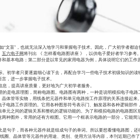
如“文盲”，也就无法深入地学习和掌握电子技术。因此，广大初学者都迫
，
五六电子网
将刊出 《 怎样看电路图讲座 》，以供电子爱好者学习参考
件和基本电路；第二部分是以常见的家用电器为例，具体说明它们的工作
。初学者只要逐篇细心读下去，再配合学习一些电子技术初级知识的读
语言，进一步掌握电子技术。
信息，提高讲座质量，更好地为广大初学者服务。
的是电原理图，简称电路图。电路图有两种，一种是说明模拟电子电路
、晶体管等实物，用线条把元器件和单元电路按工作原理的关系连接起来
电子电路工作原理的。它用各种图形符号表示门、触发器和各种逻辑部件
辑单元之间的逻辑关系和整机的逻辑功能的。为了和模拟电路的电路图区
这两种图外，常用的还有方框图。它用一个框表示电路的一部分，它能简
是句子，而各种元器件就是组成句子的单词。所以要想看懂电路图，还
感线圈、晶体管等元器件的用途、类别、使用方法等内容，本刊近期已作