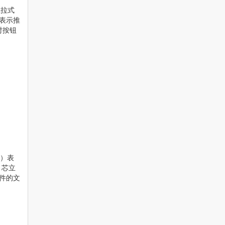
推拉式
）表示推
对按钮
 ）表
 芯立
插件的文