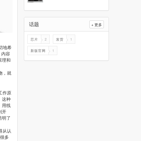
话题
+ 更多
芯片
2
发货
1
切地希
新版官网
1
。内容
原理和
物，就
工作原
。这种
，用线
别开
洁明了
得从认
了很多