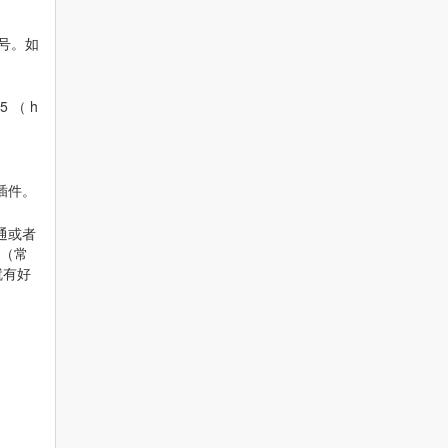
符号。如
 （ h
插件。
通或者
断（常
就有好