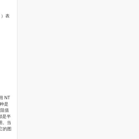
 ）表
 NT
 种是
阻阻值
都是半
用。当
它的图