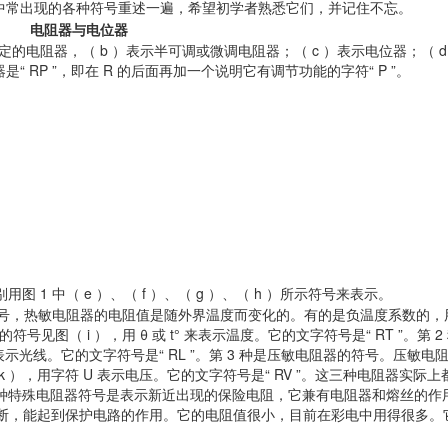
中常出现的各种符号重述一遍，希望初学者熟悉它们，并记住不忘。
电阻器与电位器
定的电阻器，（ b ）表示半可调或微调电阻器；（ c ）表示电位器；（ d
“ RP ”，即在 R 的后面再加一个说明它有调节功能的字符“ P ”。
 中（ e ）、（ f ）、（ g ）、（ h ）所示符号来表示。
号，热敏电阻器的电阻值是随外界温度而变化的。有的是负温度系数的，用
号见图（ i ），用 θ 或 t° 来表示温度。它的文字符号是“ RT ”。第 2
表示光线。它的文字符号是“ RL ”。第 3 种是压敏电阻器的符号。压敏电
 ），用字符 U 表示电压。它的文字符号是“ RV ”。这三种电阻器实际上
 种特殊电阻器符号是表示新近出现的保险电阻，它兼有电阻器和熔丝的作
路切断，能起到保护电路的作用。它的电阻值很小，目前在彩电中用得很多。