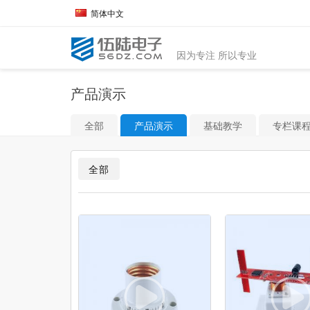
简体中文
因为专注 所以专业
产品演示
全部
产品演示
基础教学
专栏课
全部