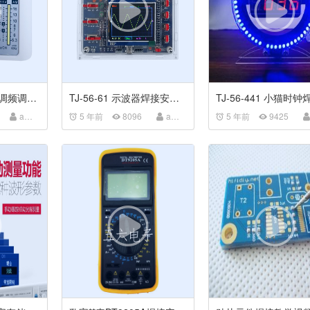
WK-56-48 210SP调频调幅收音机焊接安装视频
TJ-56-61 示波器焊接安装视频
admin
5 年前
8096
admin
5 年前
9425