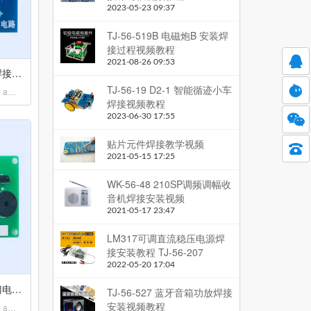
2023-05-23 09:37
TJ-56-519B 电磁炮B 安装焊
接过程视频教程
2021-08-26 09:53
TJ-56-241 视力保护焊接安装视频
TJ-56-19 D2-1 智能循迹小车
admin
焊接视频教程
2023-06-30 17:55
贴片元件焊接教学视频
2021-05-15 17:25
WK-56-48 210SP调频调幅收
音机焊接安装视频
2021-05-17 23:47
LM317可调直流稳压电源焊
接安装教程 TJ-56-207
2022-05-20 17:04
TJ-56-192 基本函数门电路焊接安装视频
TJ-56-527 蓝牙音箱功放焊接
安装视频教程
admin