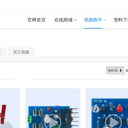
官网首页
在线商城
视频教学
资料下
程
其它视频
按时间