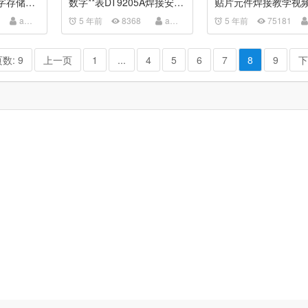
UTD2102CEX 数字存储示波器使用演示
数字**表DT9205A焊接安装视频
贴片元件焊接教学视
admin
5 年前
8368
admin
5 年前
75181
页数: 9
上一页
1
...
4
5
6
7
8
9
下